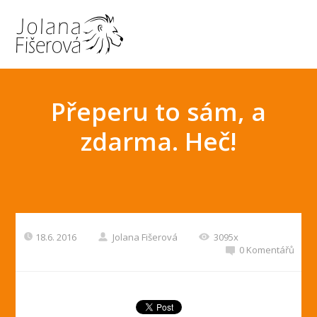
Přeperu to sám, a
zdarma. Heč!
18.6. 2016
Jolana Fišerová
3095x
0 Komentářů