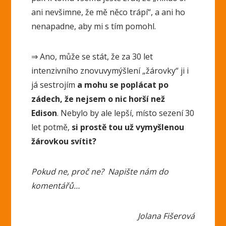
ani nevšimne, že mě něco trápí“, a ani ho
nenapadne, aby mi s tím pomohl.
⇒ Ano, může se stát, že za 30 let
intenzivního znovuvymýšlení „žárovky“ ji i
já sestrojím
a mohu se poplácat po
zádech, že nejsem o nic horší než
Edison
. Nebylo by ale lepší, místo sezení 30
let potmě,
si prostě tou už vymyšlenou
žárovkou svítit?
Pokud ne, proč ne? Napište nám do
komentářů…
Jolana Fišerová