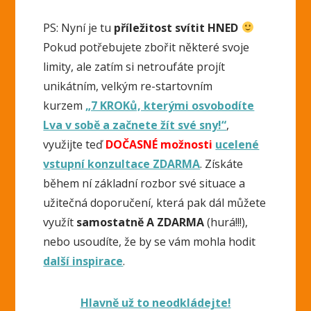
PS: Nyní je tu
příležitost svítit HNED
Pokud potřebujete zbořit některé svoje
limity, ale zatím si netroufáte projít
unikátním, velkým re-startovním
kurzem
„7 KROKů, kterými osvobodíte
Lva v sobě a začnete žít své sny!“
,
využijte teď
DOČASNÉ možnosti
ucelené
vstupní konzultace ZDARMA
. Získáte
během ní základní rozbor své situace a
užitečná doporučení, která pak dál můžete
využít
samostatně A ZDARMA
(hurá!!!),
nebo usoudíte, že by se vám mohla hodit
další inspirace
.
Hlavně už to neodkládejte!