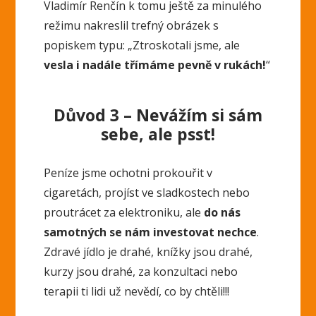
Vladimír Renčín k tomu ještě za minulého
režimu nakreslil trefný obrázek s
popiskem typu: „Ztroskotali jsme, ale
vesla i nadále třímáme pevně v rukách!
“
Důvod 3 – Nevážím si sám
sebe, ale psst!
Peníze jsme ochotni prokouřit v
cigaretách, projíst ve sladkostech nebo
proutrácet za elektroniku, ale
do nás
samotných se nám investovat nechce
.
Zdravé jídlo je drahé, knížky jsou drahé,
kurzy jsou drahé, za konzultaci nebo
terapii ti lidi už nevědí, co by chtěli!!!