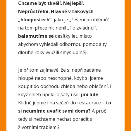
Chceme být skvělí. Nejlepší.
Neprůstřelní. Hlavně v takových
„hloupostech“
, jako je „řešení problémů“,
na tom přece nic není! „To zvládnu!“,
balamutíme se
desítky let, místo
abychom vyhledali odbornou pomoc a ty
dlouhé roky využili smysluplněji.
Je přitom zajímavé, že si nepřipadáme
hloupě nebo neschopně, když si jdeme
koupit do obchodu chleba nebo oblečení, i
když chléb upekli a šaty ušili
jiní lidé
.
Klidně jdeme i na večeři do restaurace –
to
si neumíme uvařit sami doma?
A proč
tedy si nechceme nechat poradit s
životními trablemi?