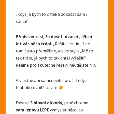
„Když já bych to chtěl/a dokázat sám /
sama!“
Představte si, že deset, dvacet, třicet
let vás něco trápí.
„Řešíte“ to tím, že o
tom často přemýšlíte, ale ve stylu „Mě to
tak trápí, já bych to tak chtěl vyřešit!“.
Reálně pro skutečné řešení neuděláte NIC.
A vlastně ani sami nevíte, proč. Tedy,
hluboko uvnitř to víte
Existují
3 hlavní důvody
, proč chceme
sami znovu LÉPE
vymyslet něco, co