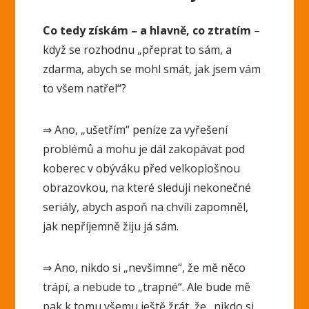
Co tedy získám – a hlavně, co ztratím
–
když se rozhodnu „přeprat to sám, a
zdarma, abych se mohl smát, jak jsem vám
to všem natřel“?
⇒ Ano, „ušetřím“ peníze za vyřešení
problémů a mohu je dál zakopávat pod
koberec v obýváku před velkoplošnou
obrazovkou, na které sleduji nekonečné
seriály, abych aspoň na chvíli zapomněl,
jak nepříjemně žiju já sám.
⇒ Ano, nikdo si „nevšimne“, že mě něco
trápí, a nebude to „trapné“. Ale bude mě
pak k tomu všemu ještě žrát, že „nikdo si