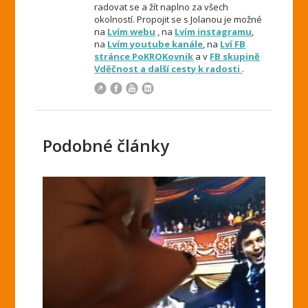
radovat se a žít naplno za všech
okolností. Propojit se s Jolanou je možné
na
Lvím webu
, na
Lvím instagramu
,
na
Lvím youtube kanále
, na
Lví FB
stránce PoKROKovnik
a v
FB skupině
Vděčnost a další cesty k radosti
.
Podobné články