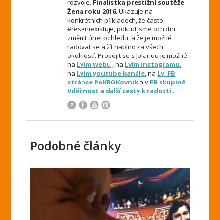
rozvoje.
Finalistka prestižní soutěže
Žena roku 2016
. Ukazuje na
konkrétních příkladech, že často
#reseniexistuje, pokud jsme ochotni
změnit úhel pohledu, a že je možné
radovat se a žít naplno za všech
okolností. Propojit se s Jolanou je možné
na
Lvím webu
, na
Lvím instagramu
,
na
Lvím youtube kanále
, na
Lví FB
stránce PoKROKovnik
a v
FB skupině
Vděčnost a další cesty k radosti
.
Podobné články