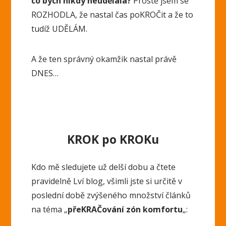
co bych nikdy neudělala?
Prostě jsem se
ROZHODLA, že nastal čas poKROČit a že to
tudíž UDĚLÁM.
A že ten správný okamžik nastal právě
DNES…
KROK po KROKu
Kdo mě sledujete už delší dobu a čtete
pravidelně Lví blog, všimli jste si určitě v
poslední době zvýšeného množství článků
na téma „
přeKRAČování zón komfortu
„: