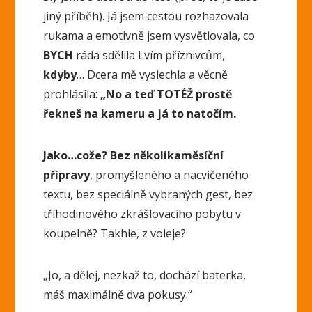
jiný příběh). Já jsem cestou rozhazovala
rukama a emotivně jsem vysvětlovala, co
BYCH
ráda sdělila Lvím příznivcům,
kdyby
… Dcera mě vyslechla a věcně
prohlásila:
„No a teď TOTÉŽ prostě
řekneš na kameru a já to natočím.
Jako…cože? Bez několikaměsíční
přípravy
, promyšleného a nacvičeného
textu, bez speciálně vybraných gest, bez
tříhodinového zkrášlovacího pobytu v
koupelně? Takhle, z voleje?
„Jo, a dělej, nezkaž to, dochází baterka,
máš maximálně dva pokusy.“