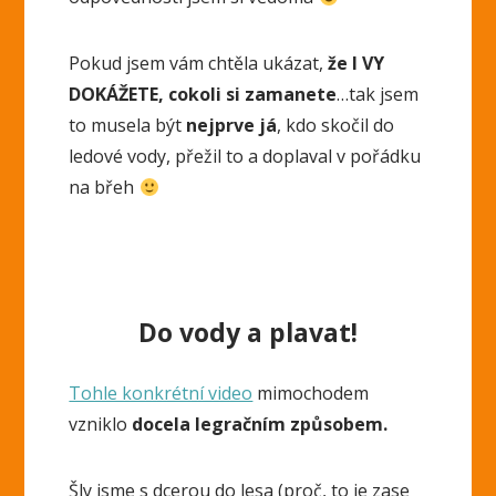
Pokud jsem vám chtěla ukázat,
že I VY
DOKÁŽETE, cokoli si zamanete
…tak jsem
to musela být
nejprve já
, kdo skočil do
ledové vody, přežil to a doplaval v pořádku
na břeh
Do vody a plavat!
Tohle konkrétní video
mimochodem
vzniklo
docela legračním způsobem.
Šly jsme s dcerou do lesa (proč, to je zase