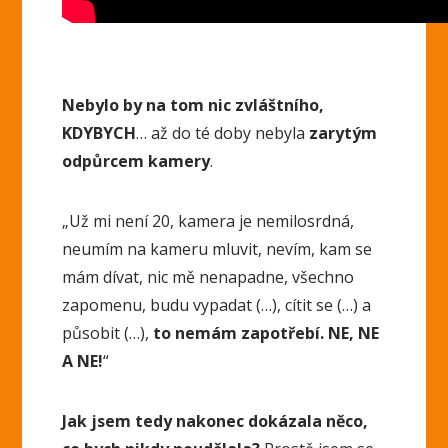
Nebylo by na tom nic zvláštního,
KDYBYCH
… až do té doby nebyla
zarytým
odpůrcem kamery
.
„Už mi není 20, kamera je nemilosrdná,
neumím na kameru mluvit, nevím, kam se
mám dívat, nic mě nenapadne, všechno
zapomenu, budu vypadat (…), cítit se (…) a
působit (…),
to nemám zapotřebí. NE, NE
A NE!
“
Jak jsem tedy nakonec dokázala něco,