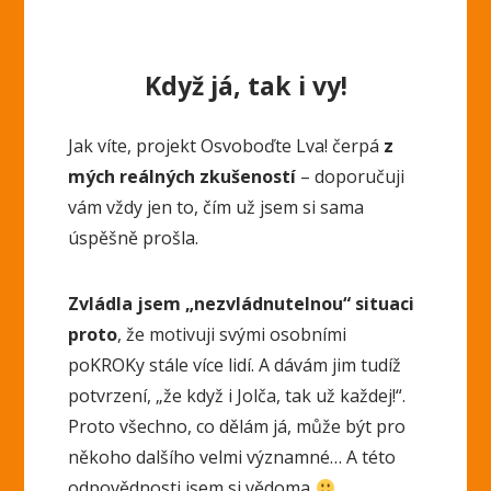
Když já, tak i vy!
Jak víte, projekt Osvoboďte Lva! čerpá
z
mých reálných zkušeností
– doporučuji
vám vždy jen to, čím už jsem si sama
úspěšně prošla.
Zvládla jsem „nezvládnutelnou“ situaci
proto
, že motivuji svými osobními
poKROKy stále více lidí. A dávám jim tudíž
potvrzení, „že když i Jolča, tak už každej!“.
Proto všechno, co dělám já, může být pro
někoho dalšího velmi významné… A této
odpovědnosti jsem si vědoma