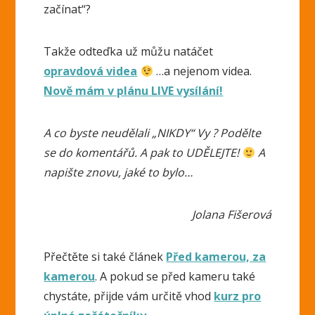
začínat“?
Takže odteďka už můžu natáčet
opravdová videa
…a nejenom videa.
Nově mám v plánu LIVE vysílání!
A co byste neudělali „NIKDY“ Vy ? Podělte
se do komentářů. A pak to UDĚLEJTE!
A
napište znovu, jaké to bylo…
Jolana Fišerová
Přečtěte si také článek
Před kamerou, za
kamerou
. A pokud se před kameru také
chystáte, přijde vám určitě vhod
kurz pro