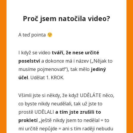
Proč jsem natočila video?
A teď pointa
I když se video
tváří, že nese určité
poselství
a dokonce má i název („Nějak to
musíme pojmenovat!“), tak mělo
jediný
účel
. Udělat 1. KROK.
Všimli jste si někdy, že když UDĚLÁTE něco,
co byste nikdy neudělali, tak už jste to
prostě UDĚLALI
a tím jste zrušili to
prokletí
„ještě nikdy jsem to nedělal = to
mi určitě nepůjde = ani s tím raději nebudu