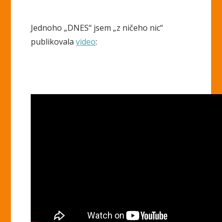
Jednoho „DNES“ jsem „z ničeho nic“
publikovala
video
: