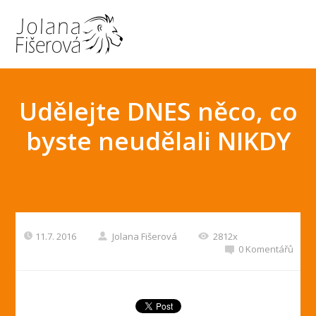
Udělejte DNES něco, co
byste neudělali NIKDY
11.7. 2016
Jolana Fišerová
2812x
0 Komentářů