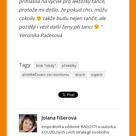
přihlásila na výcvik pro lektorky tance,
protože mi došlo, že pokud chci, můžu
cokoliv
takže budu nejen tančit, ale
později i vést další ženy při tanci
“
Veronika Pačesová
Tagy:
blok "nikdy"
překážky
přeKRAČování zón komfortu
strach
úspěch
Jolana Fišerová
Inspirátorka vědomé RADOSTI a autorka
KOUZELných Lvích strategií osobního