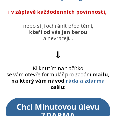
i v záplavě každodenních povinností,
nebo
si ji ochránit
před těmi,
kteří od vás jen berou
a nevracejí…
⇓
Kliknutím na tlačítko
se vám otevře formulář pro zadání
mailu,
na který vám návod
ráda a zdarma
zašlu:
Chci Minutovou úlevu
ZDARMA