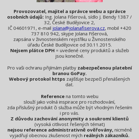
Provozovatel, majitel a správce webu a správce
osobních údajů:
Ing. Jolana Fišerová, sídlo J. Bendy 1387 /
32, České Budějovice 2,
IČ 04601971, e-mail
jolana@jolanafiserova.cz
, mobil +420
737 810 942, skype Jolana Fišerová,
zapsána v živnostenském rejstříku u Živnostenského
úřadu České Budějovice od 30.11.2015.
Nejsem plátce DPH
= uvedené ceny produktů a služeb
jsou konečné.
Pro vaši ochranu přijímám platby
zabezpečenou platební
branou GoPay.
Webový protokol https
zajišťuje bezpečí přenášených
dat.
Reference
na tomto webu
slouží jako volná inspirace pro rozhodování,
zda příslušný produkt či služba může být vhodným řešením
i pro vás.
Z důvodu zachování anonymity a soukromí klientů
(vysoká citlivost řešených témat)
nejsou reference administrativně ověřovány,
nicméně
vyjadřují obecnou zkušenost mých
reálných zákazníků.