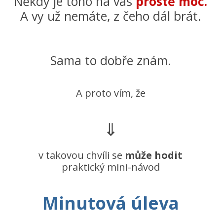
Někdy je toho na vás
prostě moc.
A vy už nemáte, z čeho dál brát.
Sama to dobře znám.
A proto vím, že
⇓
v takovou chvíli se
může hodit
praktický mini-návod
Minutová úleva